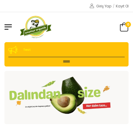
Giriş Yap
/
Kayıt Ol
0
Test