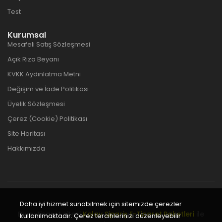
Test
Kurumsal
Mesafeli Satış Sözleşmesi
Açık Rıza Beyanı
KVKK Aydınlatma Metni
Değişim ve İade Politikası
Üyelik Sözleşmesi
Çerez (Cookie) Politikası
Site Haritası
Hakkımızda
Daha iyi hizmet sunabilmek için sitemizde çerezler
Bu e-ticaret sitesi
Kolay Sipariş E-Ticaret Paketleri
ile
kullanılmaktadır. Çerez tercihlerinizi düzenleyebilir