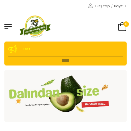
Giriş Yap
/
Kayıt Ol
0
Test