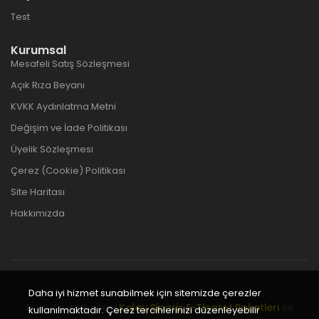
Test
Kurumsal
Mesafeli Satış Sözleşmesi
Açık Rıza Beyanı
KVKK Aydınlatma Metni
Değişim ve İade Politikası
Üyelik Sözleşmesi
Çerez (Cookie) Politikası
Site Haritası
Hakkımızda
Daha iyi hizmet sunabilmek için sitemizde çerezler
Bu e-ticaret sitesi
Kolay Sipariş E-Ticaret Paketleri
ile
kullanılmaktadır. Çerez tercihlerinizi düzenleyebilir