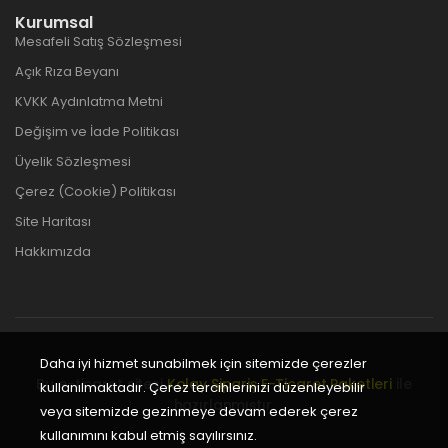
Kurumsal
Mesafeli Satış Sözleşmesi
Açık Rıza Beyanı
KVKK Aydınlatma Metni
Değişim ve İade Politikası
Üyelik Sözleşmesi
Çerez (Cookie) Politikası
Site Haritası
Hakkımızda
Daha iyi hizmet sunabilmek için sitemizde çerezler
Bu e-ticaret sitesi
Kolay Sipariş E-Ticaret Paketleri
ile
kullanılmaktadır. Çerez tercihlerinizi düzenleyebilir
hazırlanmıştır.
veya sitemizde gezinmeye devam ederek çerez
kullanımını kabul etmiş sayılırsınız.