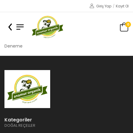
Giriş Yap
/
Kayıt Ol
0
Deneme
Kategoriler
DOĞAL REÇELLER